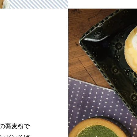
。
の蕎麦粉で