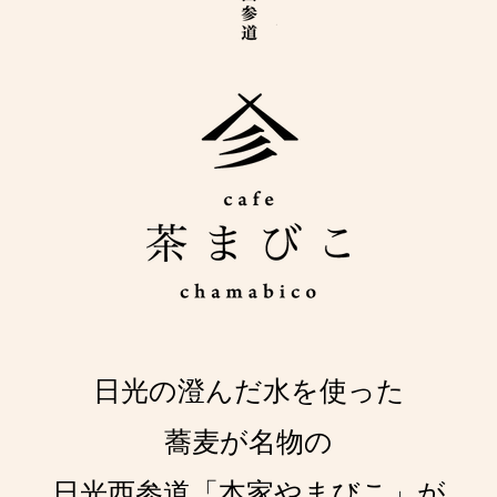
日光の澄んだ水を使った
蕎麦が名物の
日光西参道「本家やまびこ」が