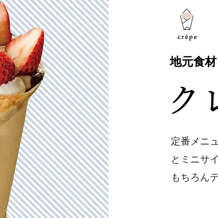
地元食材
​
定番メニ
とミニサ
もちろん