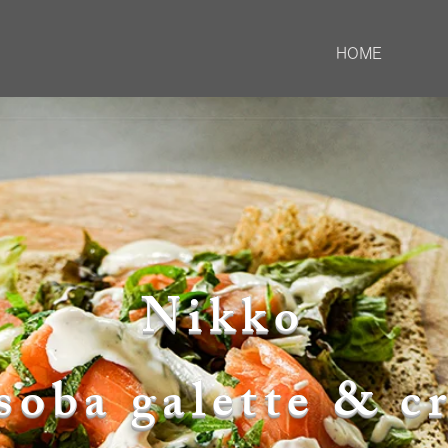
HOME
Nikko
soba galette & 